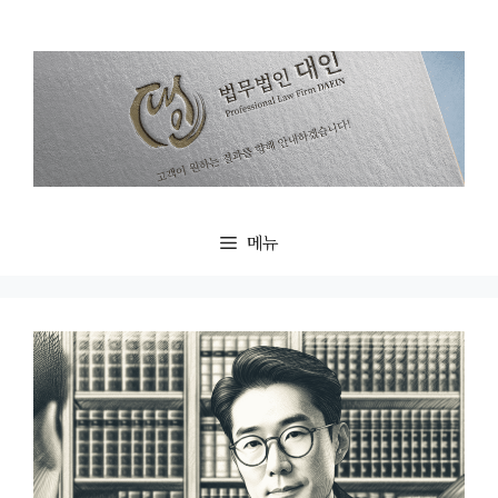
컨
텐
츠
로
건
너
뛰
기
메뉴