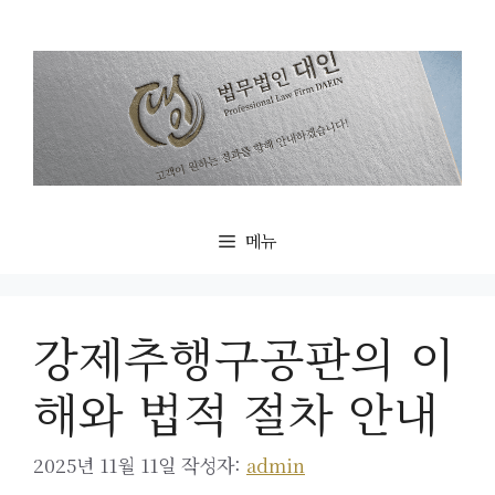
컨
텐
츠
로
건
너
뛰
기
메뉴
강제추행구공판의 이
해와 법적 절차 안내
2025년 11월 11일
작성자:
admin