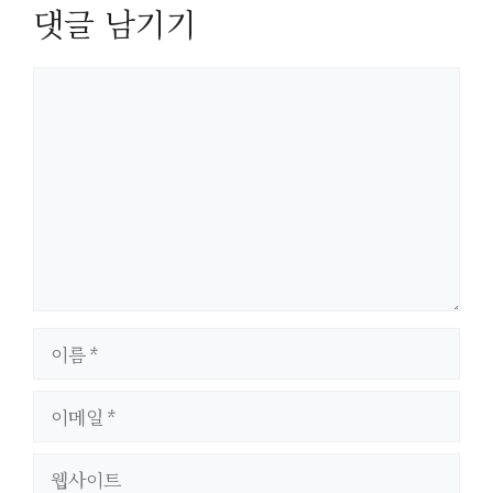
댓글 남기기
댓
글
이
름
이
메
일
웹