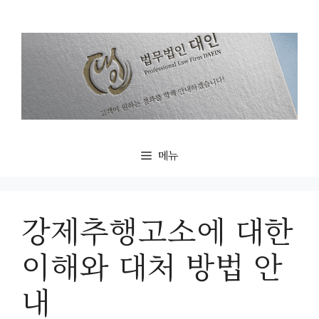
컨
텐
츠
로
건
너
뛰
기
메뉴
강제추행고소에 대한
이해와 대처 방법 안
내