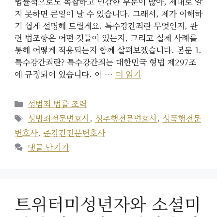
법률적으로도 복잡하고 민감한 부분이 많아, 제대로 알
지 못하면 큰일이 날 수 있습니다. 그래서, 제가 이해하
기 쉽게 설명해 드릴게요. 특수강간죄란 무엇인지, 관
련 법조항은 어떤 것들이 있는지, 그리고 실제 사례를
통해 어떻게 적용되는지 함께 살펴보겠습니다. 본문 1.
특수강간죄란? 특수강간죄는 대한민국 형법 제297조
에 규정되어 있습니다. 이 …
더 읽기
카
성범죄 법률 조력
테
태
성범죄전문변호사
,
성추행전문변호사
,
성폭행전문
고
그
변호사
,
준강간전문변호사
리
댓글 남기기
트위터미성년자와 소셜미