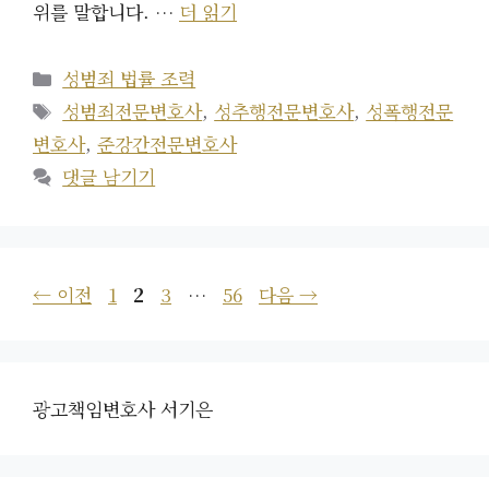
위를 말합니다. …
더 읽기
카
성범죄 법률 조력
테
태
성범죄전문변호사
,
성추행전문변호사
,
성폭행전문
고
그
변호사
,
준강간전문변호사
리
댓글 남기기
페
페
페
페
←
이전
1
2
3
…
56
다음
→
이
이
이
이
지
지
지
지
광고책임변호사 서기은