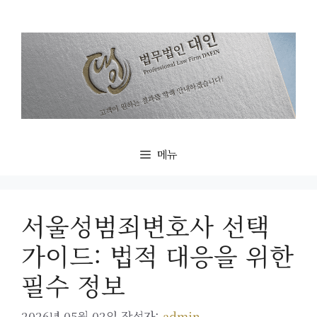
컨
텐
츠
로
건
너
뛰
기
메뉴
서울성범죄변호사 선택
가이드: 법적 대응을 위한
필수 정보
2026년 05월 02일
작성자:
admin