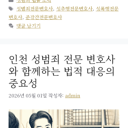
테
태
성범죄전문변호사
,
성추행전문변호사
,
성폭행전문
고
그
변호사
,
준강간전문변호사
리
댓글 남기기
인천 성범죄 전문 변호사
와 함께하는 법적 대응의
중요성
2026년 05월 01일
작성자:
admin