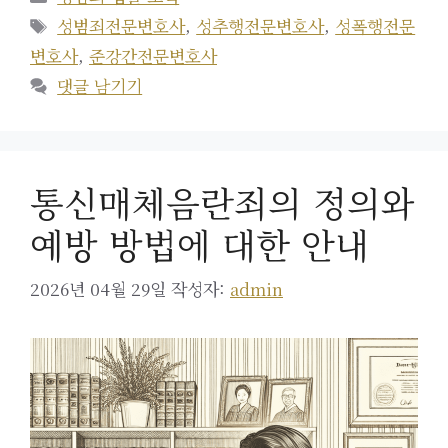
테
태
성범죄전문변호사
,
성추행전문변호사
,
성폭행전문
고
그
변호사
,
준강간전문변호사
리
댓글 남기기
통신매체음란죄의 정의와
예방 방법에 대한 안내
2026년 04월 29일
작성자:
admin