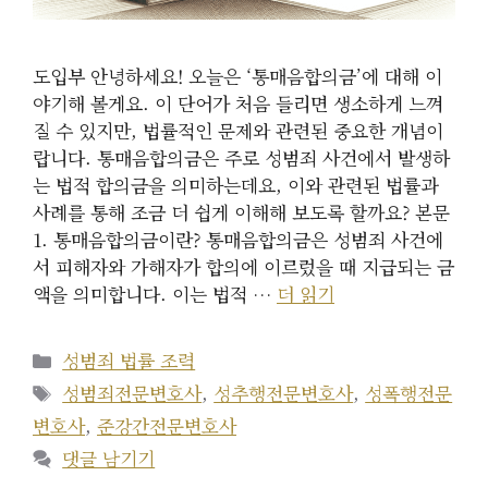
도입부 안녕하세요! 오늘은 ‘통매음합의금’에 대해 이
야기해 볼게요. 이 단어가 처음 들리면 생소하게 느껴
질 수 있지만, 법률적인 문제와 관련된 중요한 개념이
랍니다. 통매음합의금은 주로 성범죄 사건에서 발생하
는 법적 합의금을 의미하는데요, 이와 관련된 법률과
사례를 통해 조금 더 쉽게 이해해 보도록 할까요? 본문
1. 통매음합의금이란? 통매음합의금은 성범죄 사건에
서 피해자와 가해자가 합의에 이르렀을 때 지급되는 금
액을 의미합니다. 이는 법적 …
더 읽기
카
성범죄 법률 조력
테
태
성범죄전문변호사
,
성추행전문변호사
,
성폭행전문
고
그
변호사
,
준강간전문변호사
리
댓글 남기기