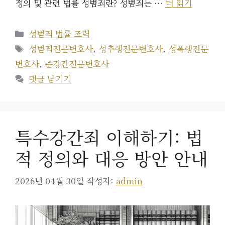
정의 및 관련 법률 성범죄란? 성범죄는 …
더 읽기
카
성범죄 법률 조력
테
태
성범죄전문변호사
,
성추행전문변호사
,
성폭행전문
고
그
변호사
,
준강간전문변호사
리
댓글 남기기
특수강간죄 이해하기: 법
적 정의와 대응 방안 안내
2026년 04월 30일
작성자:
admin