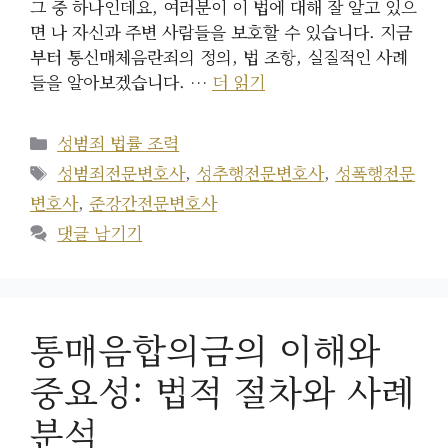
그 중 하나인데요, 여러분이 이 법에 대해 잘 알고 있으
면 나 자신과 주변 사람들을 보호할 수 있습니다. 지금
부터 통신매체음란죄의 정의, 법 조항, 실질적인 사례
들을 알아보겠습니다. …
더 읽기
카
성범죄 법률 조력
테
태
성범죄전문변호사
,
성추행전문변호사
,
성폭행전문
고
그
변호사
,
준강간전문변호사
리
댓글 남기기
통매음합의금의 이해와
중요성: 법적 절차와 사례
분석