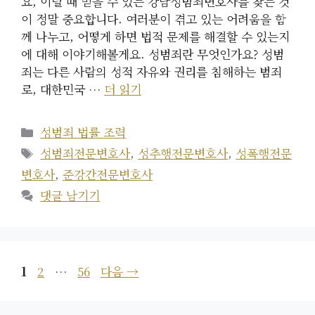
요, 이럴 때 믿을 수 있는 강남성범죄변호사를 찾는 것
이 정말 중요합니다. 여러분이 겪고 있는 어려움을 함
께 나누고, 어떻게 하면 법적 문제를 해결할 수 있는지
에 대해 이야기해볼게요. 성범죄란 무엇인가요? 성범
죄는 다른 사람의 성적 자유와 권리를 침해하는 범죄
로, 대한민국 …
더 읽기
카
성범죄 법률 조력
테
태
성범죄전문변호사
,
성추행전문변호사
,
성폭행전문
고
그
변호사
,
준강간전문변호사
리
댓글 남기기
페
페
페
1
2
…
56
다음
→
이
이
이
지
지
지