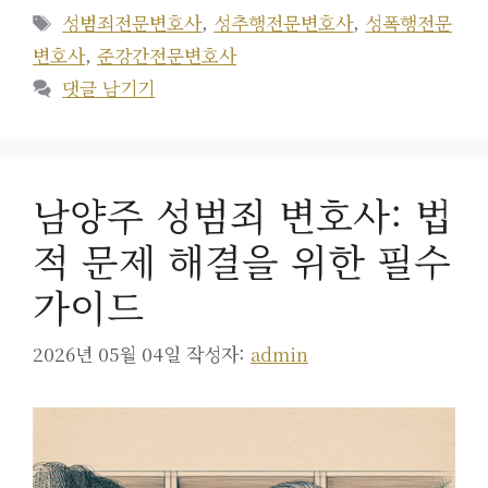
테
태
성범죄전문변호사
,
성추행전문변호사
,
성폭행전문
고
그
변호사
,
준강간전문변호사
리
댓글 남기기
남양주 성범죄 변호사: 법
적 문제 해결을 위한 필수
가이드
2026년 05월 04일
작성자:
admin