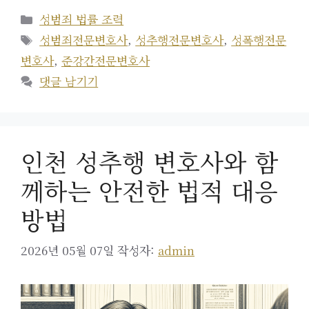
카
성범죄 법률 조력
테
태
성범죄전문변호사
,
성추행전문변호사
,
성폭행전문
고
그
변호사
,
준강간전문변호사
리
댓글 남기기
인천 성추행 변호사와 함
께하는 안전한 법적 대응
방법
2026년 05월 07일
작성자:
admin