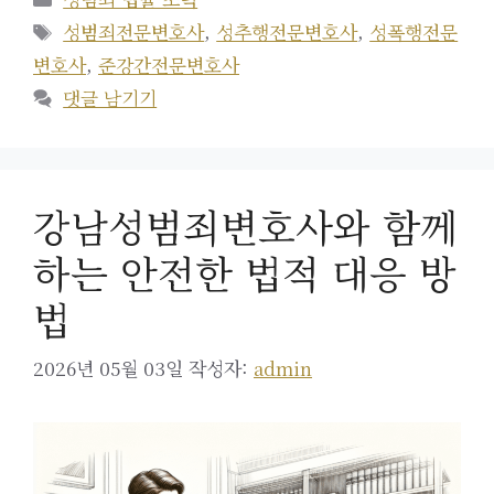
테
태
성범죄전문변호사
,
성추행전문변호사
,
성폭행전문
고
그
변호사
,
준강간전문변호사
리
댓글 남기기
강남성범죄변호사와 함께
하는 안전한 법적 대응 방
법
2026년 05월 03일
작성자:
admin