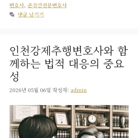
고
그
변호사
,
준강간전문변호사
리
댓글 남기기
인천강제추행변호사와 함
께하는 법적 대응의 중요
성
2026년 05월 06일
작성자:
admin