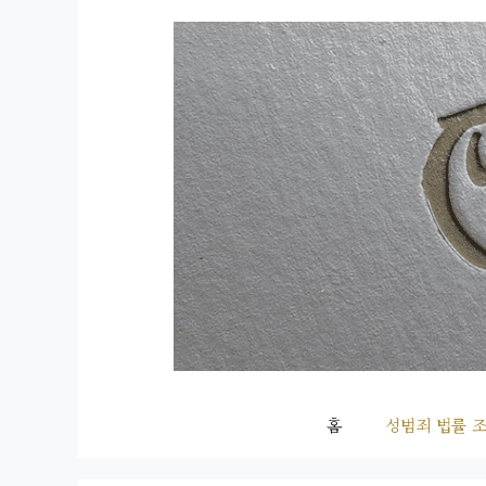
컨
텐
츠
로
건
너
뛰
기
홈
성범죄 법률 