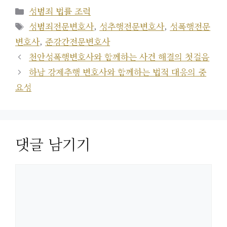
카
성범죄 법률 조력
테
태
성범죄전문변호사
,
성추행전문변호사
,
성폭행전문
고
그
변호사
,
준강간전문변호사
리
천안성폭행변호사와 함께하는 사건 해결의 첫걸음
하남 강제추행 변호사와 함께하는 법적 대응의 중
요성
댓글 남기기
댓
글