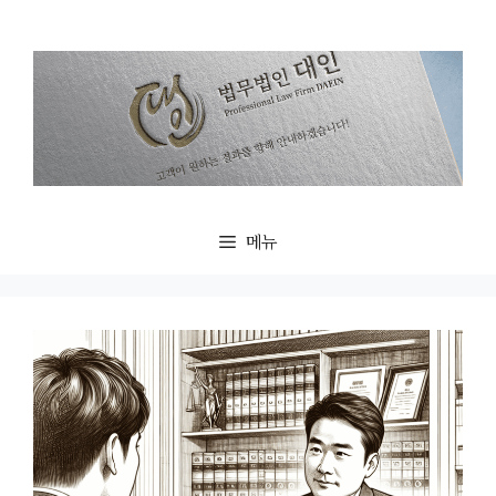
컨
텐
츠
로
건
너
뛰
기
메뉴