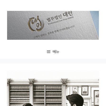
컨
텐
츠
로
건
너
뛰
기
메뉴