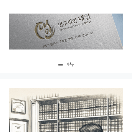
컨
텐
츠
로
건
너
뛰
기
메뉴