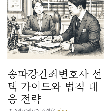
송파강간죄변호사 선
택 가이드와 법적 대
응 전략
2025년 07월 07일
작성자:
admin