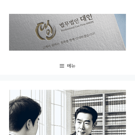
컨
텐
츠
로
건
너
뛰
기
메뉴