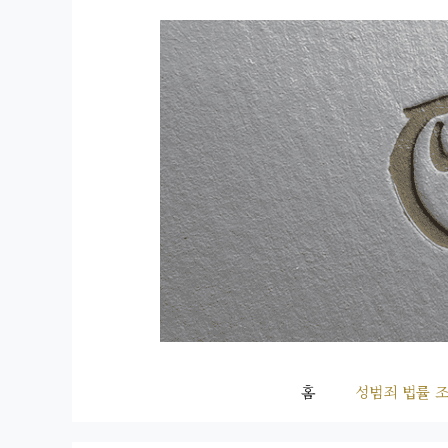
컨
텐
츠
로
건
너
뛰
기
홈
성범죄 법률 